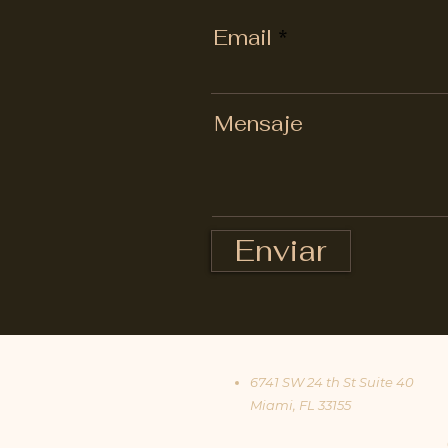
Email
Mensaje
Enviar
6741 SW 24 th St Suite 40
Miami, FL 33155