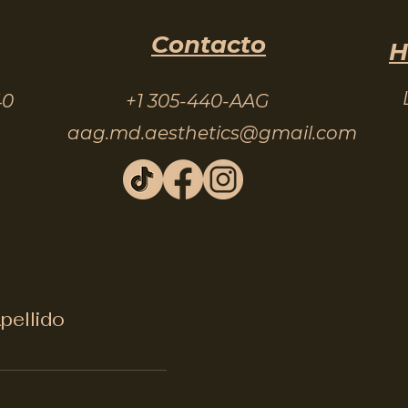
Contacto
H
40
+1 305-440-AAG
aag.md.aesthetics@gmail.com
pellido