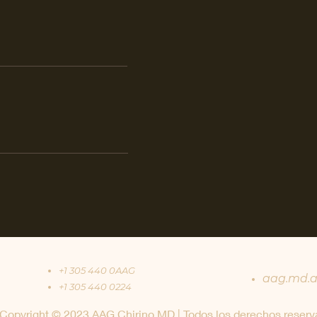
+1 305 440 0AAG
aag.md.a
+1 305 440 0224
Copyright © 2023 AAG Chirino MD | Todos los derechos reser