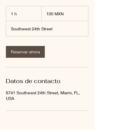
100
pesos
1 h
1
100 MXN
mexicanos
Southwest 24th Street
Reservar ahora
Datos de contacto
6741 Southwest 24th Street, Miami, FL,
USA