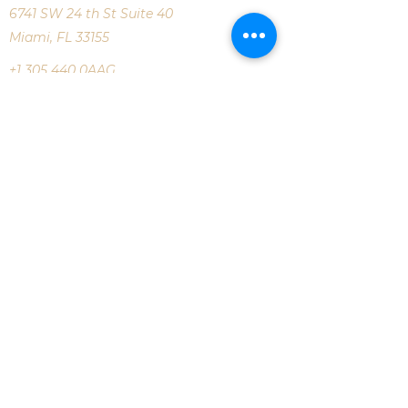
6741 SW 24 th St Suite 40
Miami, FL 33155
+1 305 440
0AAG
+1 305 440 0224
aag.md.aesthetics@gmail.com
Copyright © 2023 AAG Chirino MD |
Todos los derechos reservados
Aviso Legal · Política de Privacidad ·
Política de Cookies · Términos y
Condiciones
Este sitio no forma parte del sitio web de
Facebook ni de Facebook Inc. Además,
este sitio NO cuenta con el respaldo de
Facebook de ninguna manera.
FACEBOOK es una marca registrada de
FACEBOOK, Inc.
POLÍTICA DE PRIVACIDAD 2023